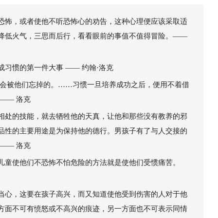
恐怖，或者使他不听恐怖心的劝告，这种心理便应该采取适
降低火气，三思而后行，看看眼前的事值不值得冒险。——
习惯的第一件大事 —— 约翰·洛克
是会被他们忘掉的。……习惯一旦培养成功之后，便用不着借
—— 洛克
相处的技能，就去牺牲他的天真，让他和那些没有教养的邪
品性的主要用途是为保持他的德行。男孩子有了与人交接的
—— 洛克
儿童使他们不恐怖不怕危险的方法就是使他们受惯痛苦。
当心，这要在孩子高兴，而又知道使他受到伤害的人对于他
方面不可有愤怒或不高兴的痕迹，另一方面也不可表示同情