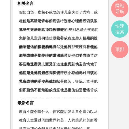
相关名言
网站
导航
假如自负，虚荣心或愤怒使儿童失去了恐怖，或
者使他不听恐怖心的劝告，这种心理便应该采取
礼貌是儿童与青年所应该特别小心地养成习惯的
快速
适当的方法消除掉，应该使
第一件大事 —— 约翰·洛克
儿童不是用规则可以教得好的,规则总是会被他们
搜索
忘掉的。……习惯一旦培养成功之后，便用不着
为了使儿童具有自信，获得一点点与人相处的技
借助记忆，很容易地
能，就去牺牲他的天真，让他和那些没有教养的
儿童恐怖的重要基础既然是痛苦，锻炼儿童使他
顶部
邪恶的孩子交往，这是很不
们不恐怖不怕危险的方法就是使他们受惯痛苦。
要间或故意地使他们受点痛苦，不过要当心，这
——洛克
要在孩子高兴，而又知道使他受到伤害的人对于
不要每逢看见儿童受了一点点痛苦就去哀怜他
他们原是怀着好意去实行
们，或让他们自己去怜悯自己。我们此时应该尽
礼貌是儿童和青年都应该特别小心地养成习惯的
力帮助他们，安慰他们，可
第一件大事。 —— 约翰·洛克
儿童恐怖的重要基础既然是痛苦，锻炼儿童使他
们不恐怖不怕危险的方法就是使他们受惯痛苦。
假如自负，虚荣心或愤怒使儿童失去了恐怖，或
—— 洛克
者使他不听恐怖心的劝告，这种心理便应该采取
最新名言
适当的方法消除掉，应该使
教育不能创造什么，但它能启发儿童创造力以从
事于创造工作。——陶行知
教育儿童通过周围世界的美，人的关系的美而看
到的精神的高尚、善良和诚实，并在此基础上在
教育技巧的全部奥秘也就在于如何爱护儿童。