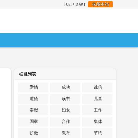
收藏本站
[ Ctrl + D 键 ]
栏目列表
爱情
成功
诚信
道德
读书
儿童
奉献
妇女
工作
国家
合作
集体
骄傲
教育
节约