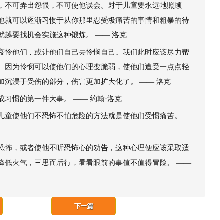
，不可弄出怨恨，不可使他误会。对于儿童要永远地照顾
他就可以逐渐习惯于从你那里忍受极痛苦的事情和粗暴的待
越要找机会实施这种锻炼。 —— 洛克
哀怜他们，或让他们自己去怜悯自己。我们此时应该尽力帮
。因为怜悯可以使他们的心理变脆弱，使他们遭受一点点轻
沉浸于受伤的部分，伤害更加扩大化了。 —— 洛克
习惯的第一件大事。 —— 约翰·洛克
儿童使他们不恐怖不怕危险的方法就是使他们受惯痛苦。
恐怖，或者使他不听恐怖心的劝告，这种心理便应该采取适
降低火气，三思而后行，看看眼前的事值不值得冒险。 ——
下一篇