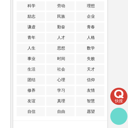
科学
劳动
理想
励志
民族
企业
谦虚
勤奋
青春
青年
人才
人格
人生
思想
数学
事业
时间
失败
生活
社会
天才
团结
心理
信仰
修养
学习
友情
快搜
友谊
真理
智慧
自信
自由
愿望