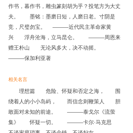
作书，暮作书，雕虫篆刻胡为乎？投笔方为大丈
夫。 墨铭：墨磨日短，人磨日老。寸阴是
竞，尺璧勿宝。 ———近代民主革命家黄
兴 浮舟沧海，立马昆仑。 ———周恩来
赠王朴山 无论风多大，决不动摇。
———保加利亚著
相关名言
理想篇 危险、怀疑和否定之海， 围
绕着人的小小岛屿， 而信念则鞭策人 胆
敢面对未知的前途。 ———泰戈尔《流萤
集》 怀疑一切。 ———卡尔·马克思
不谈家庭琐事，不谈金钱，不谈妇女。 ———