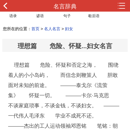
名言辞典
语录
谚语
句子
歇后语
您所在的位置：
首页
>
名人名言
>
妇女
理想篇 危险、怀疑...妇女名言
理想篇 危险、怀疑和否定之海， 围绕
着人的小小岛屿， 而信念则鞭策人 胆敢
面对未知的前途。 ———泰戈尔《流萤
集》 怀疑一切。 ———卡尔·马克思
不谈家庭琐事，不谈金钱，不谈妇女。 ———
一代伟人毛泽东 学业不成死不还。
———杰出的工人运动领袖邓恩铭 笔铭：朝