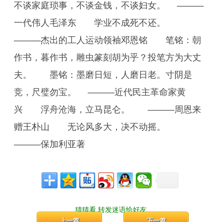
不谈家庭琐事，不谈金钱，不谈妇女。 ———
一代伟人毛泽东 学业不成死不还。
———杰出的工人运动领袖邓恩铭 笔铭：朝
作书，暮作书，雕虫篆刻胡为乎？投笔方为大丈
夫。 墨铭：墨磨日短，人磨日老。寸阴是
竞，尺璧勿宝。 ———近代民主革命家黄
兴 浮舟沧海，立马昆仑。 ———周恩来
赠王朴山 无论风多大，决不动摇。
———保加利亚著
猜猜看,转发迷语给好友
上一篇
下一篇