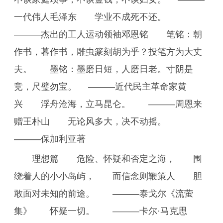
一代伟人毛泽东 学业不成死不还。
———杰出的工人运动领袖邓恩铭 笔铭：朝
作书，暮作书，雕虫篆刻胡为乎？投笔方为大丈
夫。 墨铭：墨磨日短，人磨日老。寸阴是
竞，尺璧勿宝。 ———近代民主革命家黄
兴 浮舟沧海，立马昆仑。 ———周恩来
赠王朴山 无论风多大，决不动摇。
———保加利亚著
理想篇 危险、怀疑和否定之海， 围
绕着人的小小岛屿， 而信念则鞭策人 胆
敢面对未知的前途。 ———泰戈尔《流萤
集》 怀疑一切。 ———卡尔·马克思