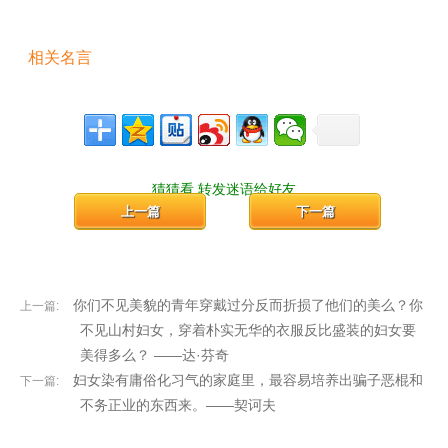
相关名言
猜猜看,转发迷语给好友
上一篇
下一篇
你们不见美貌的青年穿戴过分反而折损了他们的美么？你
上一篇:
不见山村妇女，穿着朴实无华的衣服反比盛装的妇女要
美得多么？ ——达·芬奇
妇女染有庸俗化习气的家庭里，最容易培养出骗子恶棍和
下一篇:
不务正业的东西来。——契诃夫